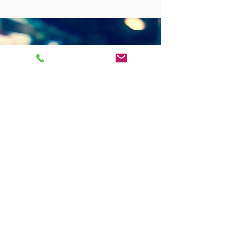
Kontaktieren Sie Uns
RA - Industriekletterer
Alexander Schäfer: +49 177
877 8205
E-mail: info@ra-industriekletterer.de